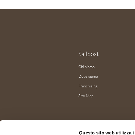
Sailpost
Chi siamo
Dove siamo
Franchising
Site Map
Questo sito web utilizza i