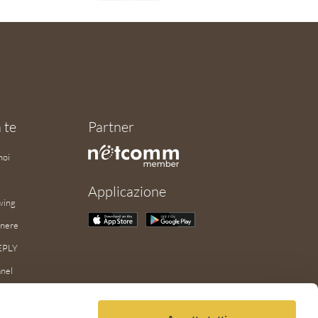
 te
Partner
noi
Applicazione
wing
enere
EPLY
nel
LOAD
AILBOT