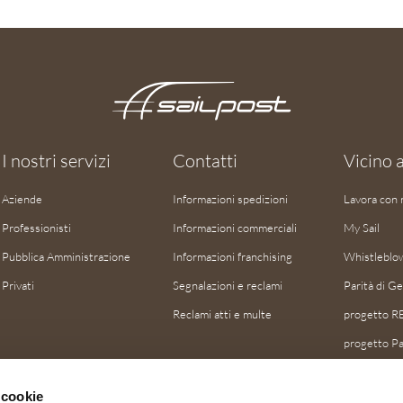
I nostri servizi
Contatti
Vicino a
Aziende
Informazioni spedizioni
Lavora con 
Professionisti
Informazioni commerciali
My Sail
Pubblica Amministrazione
Informazioni franchising
Whistleblo
Privati
Segnalazioni e reclami
Parità di G
Reclami atti e multe
progetto R
progetto Pa
progetto 
 cookie
progetto S