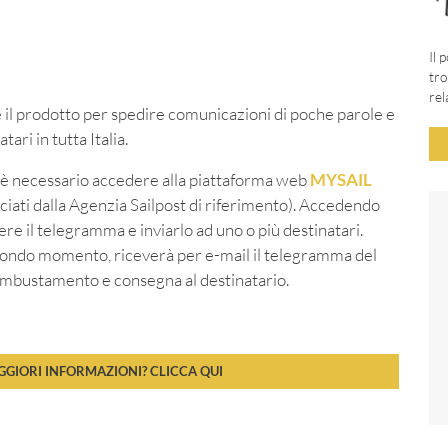
Il 
tro
rel
è il prodotto per spedire comunicazioni di poche parole e
ri in tutta Italia.
, è necessario accedere alla piattaforma web
MYSAIL
iati dalla Agenzia Sailpost di riferimento). Accedendo
vere il telegramma e inviarlo ad uno o più destinatari.
econdo momento, riceverà per e-mail il telegramma del
 imbustamento e consegna al destinatario.
GIORI INFORMAZIONI? CLICCA QUI