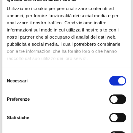
Utilizziamo i cookie per personalizzare contenuti ed
Cerca la tua spedizione
annunci, per fornire funzionalità dei social media e per
analizzare il nostro traffico. Condividiamo inoltre
informazioni sul modo in cui utilizza il nostro sito con i
nostri partner che si occupano di analisi dei dati web,
pubblicità e social media, i quali potrebbero combinarle
con altre informazioni che ha fornito loro o che hanno
raccolto dal suo utilizzo dei loro servizi.
Selezione
Necessari
del
consenso
Chiedilo a noi
Preferenze
Statistiche