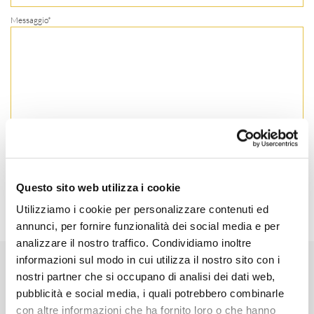
Messaggio*
Accetta la nostra informativa sulla
privacy
Questo sito web utilizza i cookie
Utilizziamo i cookie per personalizzare contenuti ed
annunci, per fornire funzionalità dei social media e per
analizzare il nostro traffico. Condividiamo inoltre
informazioni sul modo in cui utilizza il nostro sito con i
Vuoi lavorare con noi?
nostri partner che si occupano di analisi dei dati web,
pubblicità e social media, i quali potrebbero combinarle
Proponi la tua candidatura per entrare a far parte di una
con altre informazioni che ha fornito loro o che hanno