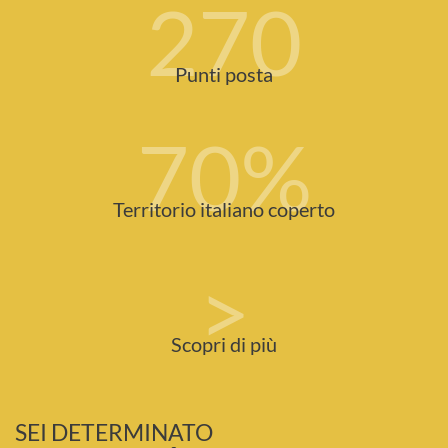
270
Punti posta
70
%
Territorio italiano coperto
>
Scopri di più
SEI DETERMINATO