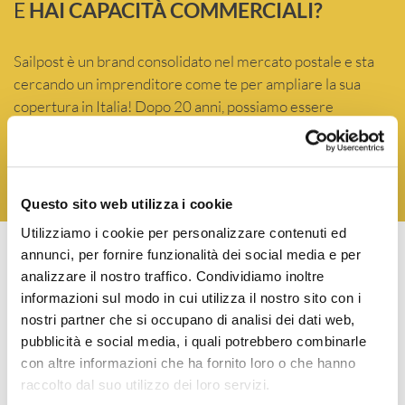
E
HAI CAPACITÀ COMMERCIALI?
Sailpost è un brand consolidato nel mercato postale e sta
cercando un imprenditore come te per ampliare la sua
copertura in Italia! Dopo 20 anni, possiamo essere
orgogliosi di avere oltre 140 Agenzie in Italia. Siamo infatti
presenti in 88 province su 107 e in 19 regioni su 20. Più del
70% degli Italiani è raggiunto dai servizi Sailpost!
Questo sito web utilizza i cookie
Utilizziamo i cookie per personalizzare contenuti ed
annunci, per fornire funzionalità dei social media e per
DICONO DI NOI
analizzare il nostro traffico. Condividiamo inoltre
informazioni sul modo in cui utilizza il nostro sito con i
nostri partner che si occupano di analisi dei dati web,
pubblicità e social media, i quali potrebbero combinarle
Con la mia Azienda di Organizzazione eventi, mando
con altre informazioni che ha fornito loro o che hanno
molto spesso inviti cartacei per eventi e vernissage.
raccolto dal suo utilizzo dei loro servizi.
Ho scelto il servizio di Prima Posta Sailpost perché,