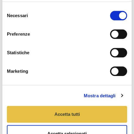
non solo risparmio ma basta una chiamata in Agenzia
Selezione
e il postino Sailpost ritira la corrispondenza
Necessari
direttamente dal mio ufficio! Veramente un servizio
del
comodo e veloce.
consenso
Preferenze
Marco G.
Titolare Agenzia di Eventi, Milano
Statistiche
Marketing
Mostra dettagli
Accetta tutti
Accetta selezionati