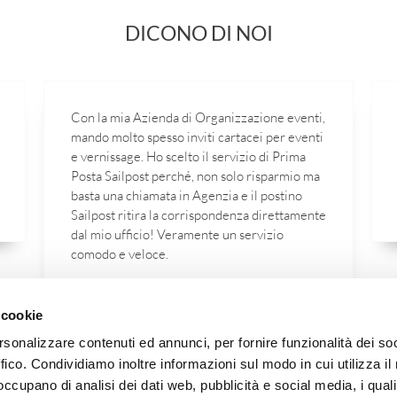
DICONO DI NOI
Con la mia Azienda di Organizzazione eventi,
mando molto spesso inviti cartacei per eventi
e vernissage. Ho scelto il servizio di Prima
Posta Sailpost perché, non solo risparmio ma
basta una chiamata in Agenzia e il postino
Sailpost ritira la corrispondenza direttamente
dal mio ufficio! Veramente un servizio
comodo e veloce.
Marco G.
Titolare Agenzia di Eventi, Milano
 cookie
rsonalizzare contenuti ed annunci, per fornire funzionalità dei so
ffico. Condividiamo inoltre informazioni sul modo in cui utilizza il 
 occupano di analisi dei dati web, pubblicità e social media, i qual