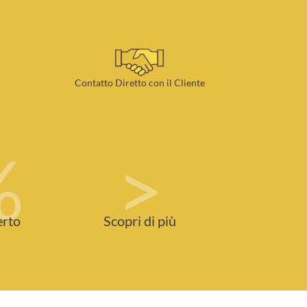
Contatto Diretto con il Cliente
%
>
erto
Scopri di più