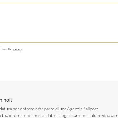
tiva sulla
privacy
n noi?
datura per entrare a far parte di una Agenzia Sailpost.
i tuo interesse, inserisci i dati e allega il tuo curriculum vitae d