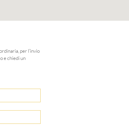
rdinaria, per l’invio
lo e chiedi un