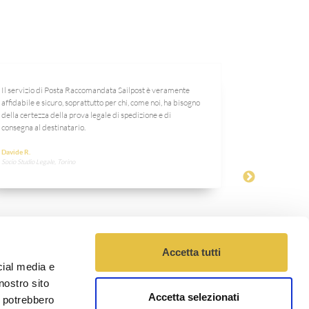
Il servizio di Posta Raccomandata Sailpost è veramente
Ogni mese dobbi
affidabile e sicuro, soprattutto per chi, come noi, ha bisogno
clienti e Sailpo
della certezza della prova legale di spedizione e di
fornito un prod
consegna al destinatario.
nostre necessit
Davide R.
Valentina D.
Socio Studio Legale, Torino
Resp. Marketing e
Accetta tutti
cial media e
nostro sito
Accetta selezionati
i potrebbero