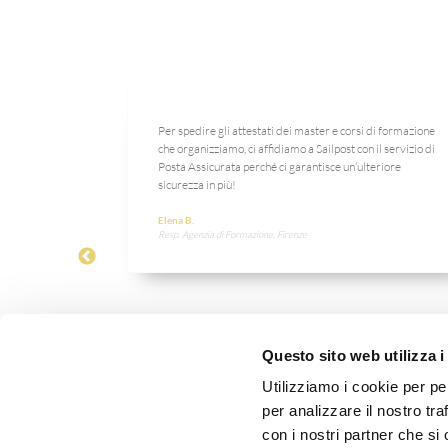
à ai nostri
Per spedire gli attestati dei master e corsi di formazione
siva ci ha
che organizziamo, ci affidiamo a Sailpost con il servizio di
a a pieno le
Posta Assicurata perché ci garantisce un’ulteriore
sicurezza in più!
Elena B.
Resp. Agenzia di Formazione, Firenze
Questo sito web utilizza i
Utilizziamo i cookie per pe
per analizzare il nostro tra
con i nostri partner che si