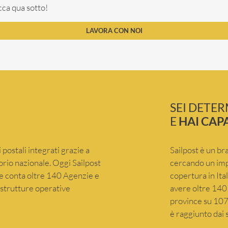
cca qua sotto!
LAVORA CON NOI
SEI DETE
E
HAI CAP
 postali integrati grazie a
Sailpost è un br
itorio nazionale. Oggi Sailpost
cercando un imp
che conta oltre 140 Agenzie e
copertura in Ita
e strutture operative
avere oltre 140 
province su 107 
è raggiunto dai s