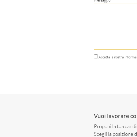
Messaggio*
Accetta la nostra informa
Vuoi lavorare co
Proponi la tua candi
Scegli la posizione d