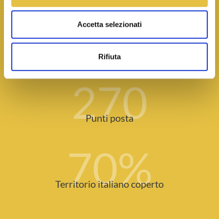
140
Accetta selezionati
Agenzie
Rifiuta
270
Punti posta
70
%
Territorio italiano coperto