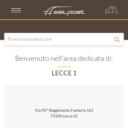
Skip
to
content
Benvenuto nell'area dedicata di:
AGENZIA
LECCE 1
Via 95° Reggimento Fanteria 161
73100 Lecce LE