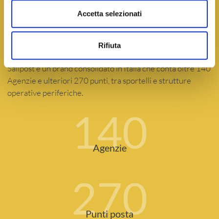
VUOI SAPERE
CHI SIAMO?
Accetta selezionati
Dal 2000 Sailpost fornisce servizi postali integrati grazie a
Rifiuta
sportelli presenti su tutto il territorio nazionale. Oggi
Sailpost è un brand consolidato in Italia che conta oltre 140
Agenzie e ulteriori 270 punti, tra sportelli e strutture
operative periferiche.
140
Agenzie
270
Punti posta