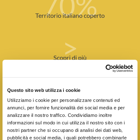
70
%
Territorio italiano coperto
>
Scopri di più
SEI DETERMINATO
Questo sito web utilizza i cookie
E
HAI CAPACITÀ COMMERCIALI?
Utilizziamo i cookie per personalizzare contenuti ed
annunci, per fornire funzionalità dei social media e per
Sailpost è un brand consolidato nel mercato postale e sta
analizzare il nostro traffico. Condividiamo inoltre
cercando un imprenditore come te per ampliare la sua
informazioni sul modo in cui utilizza il nostro sito con i
copertura in Italia! Dopo 20 anni, possiamo essere
nostri partner che si occupano di analisi dei dati web,
orgogliosi di avere oltre 140 Agenzie in Italia. Siamo infatti
pubblicità e social media, i quali potrebbero combinarle