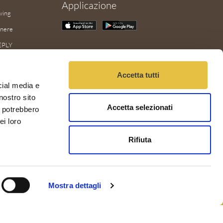
Applicazione
wing
enere
EPLY
nel
Accetta tutti
LOAD
cial media e
AILBOT
nostro sito
Accetta selezionati
WAU
i potrebbero
ei loro
Rifiuta
Mostra dettagli