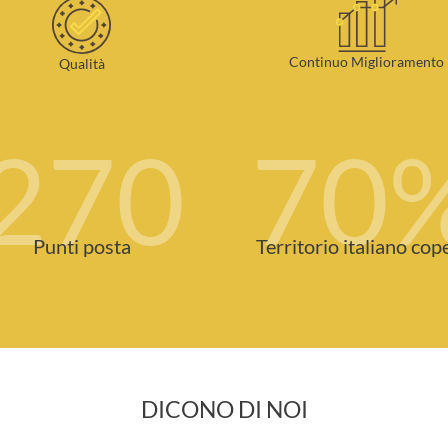
Continuo Miglioramento
Qualità
270
70
Punti posta
Territorio italiano cop
DICONO DI NOI