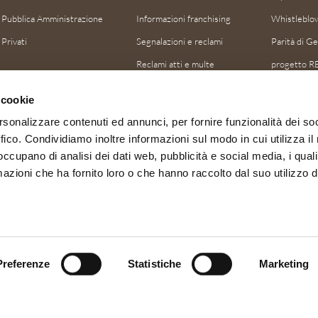
Pubblica Amministrazione
Informazioni franchising
Whistleblo
Privati
Segnalazioni e reclami
Parità di G
Reclami atti e multe
progetto R
progetto Pa
 cookie
progetto 
rsonalizzare contenuti ed annunci, per fornire funzionalità dei so
progetto S
ffico. Condividiamo inoltre informazioni sul modo in cui utilizza il 
progetto 
 occupano di analisi dei dati web, pubblicità e social media, i qual
azioni che ha fornito loro o che hanno raccolto dal suo utilizzo d
Preferenze
Statistiche
Marketing
Dati societari
-
Privacy Policy
-
Cookie policy