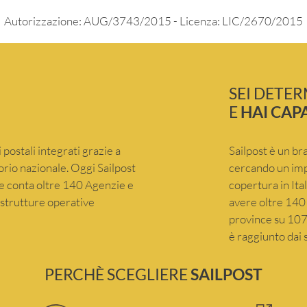
Autorizzazione: AUG/3743/2015 - Licenza: LIC/2670/2015
SEI DETE
E
HAI CAP
 postali integrati grazie a
Sailpost è un br
itorio nazionale. Oggi Sailpost
cercando un imp
che conta oltre 140 Agenzie e
copertura in Ita
e strutture operative
avere oltre 140 
province su 107 
è raggiunto dai s
PERCHÈ SCEGLIERE
SAILPOST