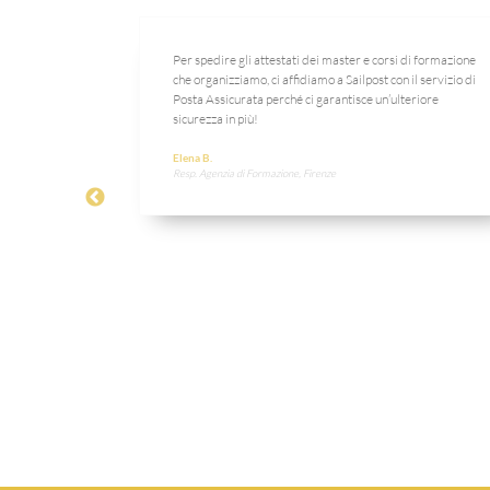
à ai nostri
Per spedire gli attestati dei master e corsi di formazione
siva ci ha
che organizziamo, ci affidiamo a Sailpost con il servizio di
a a pieno le
Posta Assicurata perché ci garantisce un’ulteriore
sicurezza in più!
Elena B.
Resp. Agenzia di Formazione, Firenze