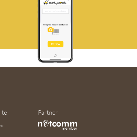
 te
Partner
noi