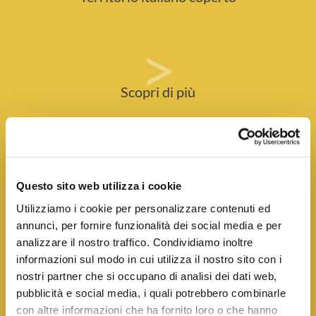
>
Scopri di più
SEI DETERMINATO
E
HAI CAPACITÀ COMMERCIALI?
Questo sito web utilizza i cookie
Utilizziamo i cookie per personalizzare contenuti ed
Sailpost è un brand consolidato nel mercato postale e sta
annunci, per fornire funzionalità dei social media e per
cercando un imprenditore come te per ampliare la sua
analizzare il nostro traffico. Condividiamo inoltre
copertura in Italia! Dopo 20 anni, possiamo essere
informazioni sul modo in cui utilizza il nostro sito con i
orgogliosi di avere oltre 140 Agenzie in Italia. Siamo infatti
nostri partner che si occupano di analisi dei dati web,
presenti in 88 province su 107 e in 19 regioni su 20. Più del
pubblicità e social media, i quali potrebbero combinarle
70% degli Italiani è raggiunto dai servizi Sailpost!
con altre informazioni che ha fornito loro o che hanno