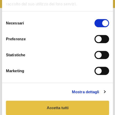
raccolto dal suo utilizzo dei loro servizi.
Selezione
DICONO DI NOI
Necessari
del
consenso
Preferenze
Con la mia Azienda di Organizzazione eventi, mando
molto spesso inviti cartacei per eventi e vernissage.
Statistiche
Ho scelto il servizio di Prima Posta Sailpost perché,
non solo risparmio ma basta una chiamata in Agenzia
e il postino Sailpost ritira la corrispondenza
Marketing
direttamente dal mio ufficio! Veramente un servizio
comodo e veloce.
Marco G.
Mostra dettagli
Titolare Agenzia di Eventi, Milano
Accetta tutti