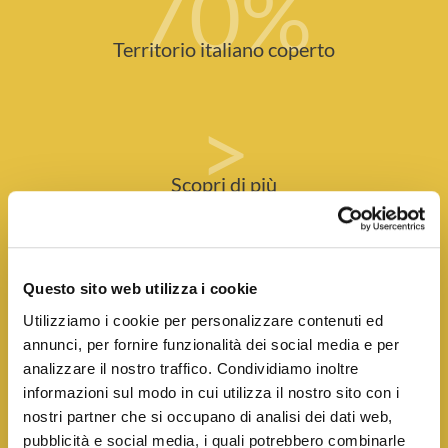
70
%
Territorio italiano coperto
>
Scopri di più
SEI DETERMINATO
Questo sito web utilizza i cookie
E
HAI CAPACITÀ COMMERCIALI?
Utilizziamo i cookie per personalizzare contenuti ed
annunci, per fornire funzionalità dei social media e per
Sailpost è un brand consolidato nel mercato postale e sta
analizzare il nostro traffico. Condividiamo inoltre
cercando un imprenditore come te per ampliare la sua
informazioni sul modo in cui utilizza il nostro sito con i
copertura in Italia! Dopo 20 anni, possiamo essere
nostri partner che si occupano di analisi dei dati web,
orgogliosi di avere oltre 140 Agenzie in Italia. Siamo infatti
pubblicità e social media, i quali potrebbero combinarle