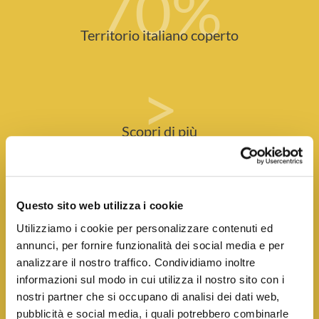
70
%
Territorio italiano coperto
>
Scopri di più
SEI DETERMINATO
Questo sito web utilizza i cookie
E
HAI CAPACITÀ COMMERCIALI?
Utilizziamo i cookie per personalizzare contenuti ed
annunci, per fornire funzionalità dei social media e per
Sailpost è un brand consolidato nel mercato postale e sta
analizzare il nostro traffico. Condividiamo inoltre
cercando un imprenditore come te per ampliare la sua
informazioni sul modo in cui utilizza il nostro sito con i
copertura in Italia! Dopo 20 anni, possiamo essere
nostri partner che si occupano di analisi dei dati web,
orgogliosi di avere oltre 140 Agenzie in Italia. Siamo infatti
pubblicità e social media, i quali potrebbero combinarle