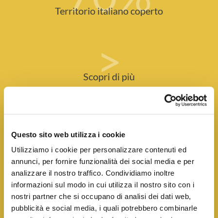
Territorio italiano coperto
>
Scopri di più
SEI DETERMINATO
E
HAI CAPACITÀ COMMERCIALI?
Questo sito web utilizza i cookie
Utilizziamo i cookie per personalizzare contenuti ed
Sailpost è un brand consolidato nel mercato postale e sta
annunci, per fornire funzionalità dei social media e per
cercando un imprenditore come te per ampliare la sua
analizzare il nostro traffico. Condividiamo inoltre
copertura in Italia! Dopo 20 anni, possiamo essere
informazioni sul modo in cui utilizza il nostro sito con i
orgogliosi di avere oltre 140 Agenzie in Italia. Siamo infatti
nostri partner che si occupano di analisi dei dati web,
presenti in 88 province su 107 e in 19 regioni su 20. Più del
pubblicità e social media, i quali potrebbero combinarle