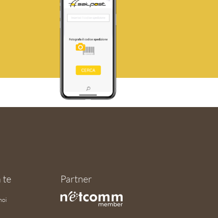
 te
Partner
noi