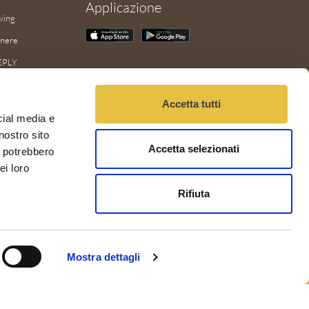
Applicazione
wing
enere
EPLY
nel
Accetta tutti
LOAD
cial media e
AILBOT
nostro sito
Accetta selezionati
WAU
i potrebbero
ei loro
Rifiuta
Mostra dettagli