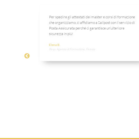
à ai nostri
Per spedire gli attestati dei master e corsi di formazione
siva ci ha
che organizziamo, ci affidiamo a Sailpost con il servizio di
a a pieno le
Posta Assicurata perché ci garantisce un’ulteriore
sicurezza in più!
Elena B.
Resp. Agenzia di Formazione, Firenze