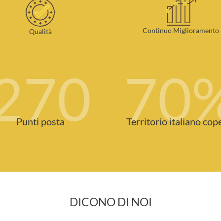
Continuo Miglioramento
Qualità
270
70
Punti posta
Territorio italiano cop
DICONO DI NOI