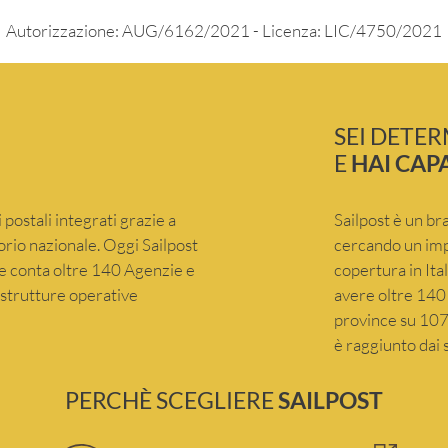
Autorizzazione: AUG/6162/2021 - Licenza: LIC/4750/2021
SEI DETE
E
HAI CAP
 postali integrati grazie a
Sailpost è un br
itorio nazionale. Oggi Sailpost
cercando un imp
che conta oltre 140 Agenzie e
copertura in Ita
e strutture operative
avere oltre 140 
province su 107 
è raggiunto dai s
PERCHÈ SCEGLIERE
SAILPOST