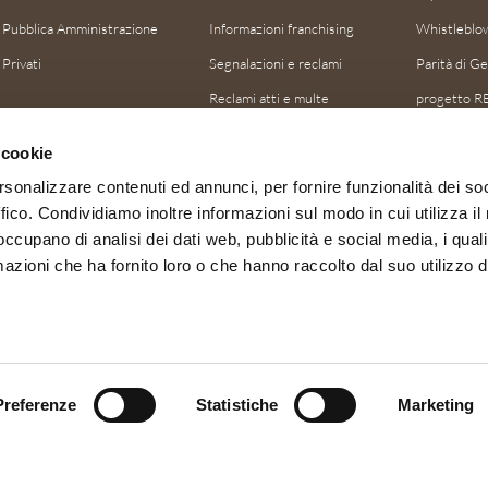
Pubblica Amministrazione
Informazioni franchising
Whistleblo
Privati
Segnalazioni e reclami
Parità di G
Reclami atti e multe
progetto R
progetto Pa
 cookie
progetto 
rsonalizzare contenuti ed annunci, per fornire funzionalità dei so
progetto S
ffico. Condividiamo inoltre informazioni sul modo in cui utilizza il 
progetto 
 occupano di analisi dei dati web, pubblicità e social media, i qual
azioni che ha fornito loro o che hanno raccolto dal suo utilizzo d
Preferenze
Statistiche
Marketing
Dati societari
-
Privacy Policy
-
Cookie policy