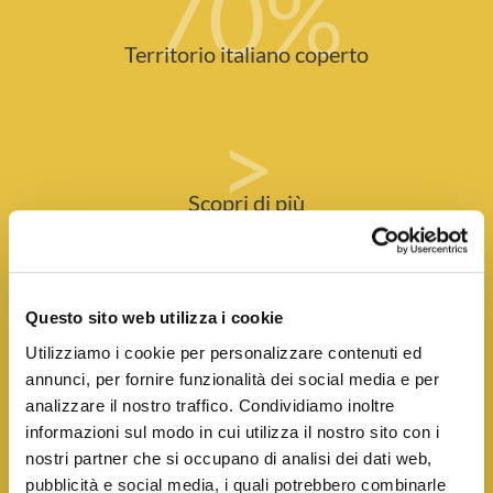
70
%
Territorio italiano coperto
>
Scopri di più
SEI DETERMINATO
Questo sito web utilizza i cookie
E
HAI CAPACITÀ COMMERCIALI?
Utilizziamo i cookie per personalizzare contenuti ed
annunci, per fornire funzionalità dei social media e per
Sailpost è un brand consolidato nel mercato postale e sta
analizzare il nostro traffico. Condividiamo inoltre
cercando un imprenditore come te per ampliare la sua
informazioni sul modo in cui utilizza il nostro sito con i
copertura in Italia! Dopo 20 anni, possiamo essere
nostri partner che si occupano di analisi dei dati web,
orgogliosi di avere oltre 140 Agenzie in Italia. Siamo infatti
pubblicità e social media, i quali potrebbero combinarle