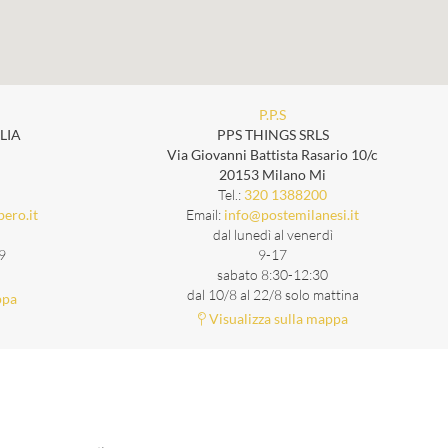
P.P.S
LIA
PPS THINGS SRLS
Via Giovanni Battista Rasario 10/c
20153 Milano Mi
Tel.:
320 1388200
Email:
bero.it
info@postemilanesi.it
dal lunedì al venerdì
9
9-17
sabato 8:30-12:30
dal 10/8 al 22/8 solo mattina
ppa
Visualizza sulla mappa