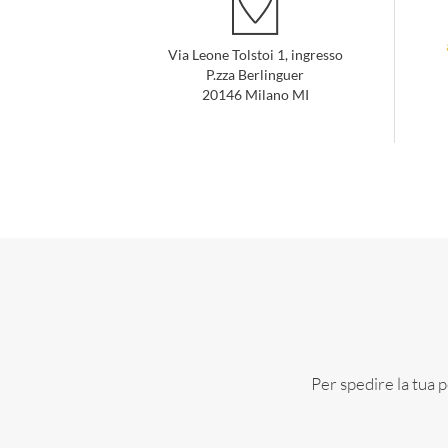
Via Leone Tolstoi 1, ingresso
P.zza Berlinguer
20146 Milano MI
Per spedire la tua po