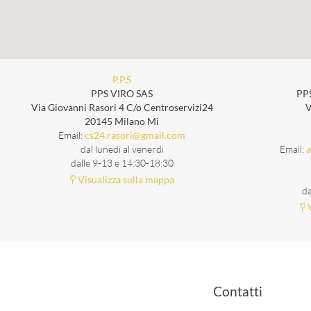
P.P.S
PPS VIRO SAS
PP
Via Giovanni Rasori 4 C/o Centroservizi24
V
20145 Milano Mi
Email:
cs24.rasori@gmail.com
dal lunedi al venerdi
Email:
a
dalle 9-13 e 14:30-18:30
Visualizza sulla mappa
da
V
Contatti