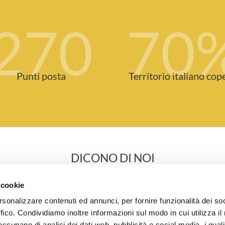
270
70
Punti posta
Territorio italiano cop
DICONO DI NOI
 cookie
rsonalizzare contenuti ed annunci, per fornire funzionalità dei so
Con la mia Azienda di Organizzazione eventi,
ffico. Condividiamo inoltre informazioni sul modo in cui utilizza il 
mando molto spesso inviti cartacei per eventi
 occupano di analisi dei dati web, pubblicità e social media, i qual