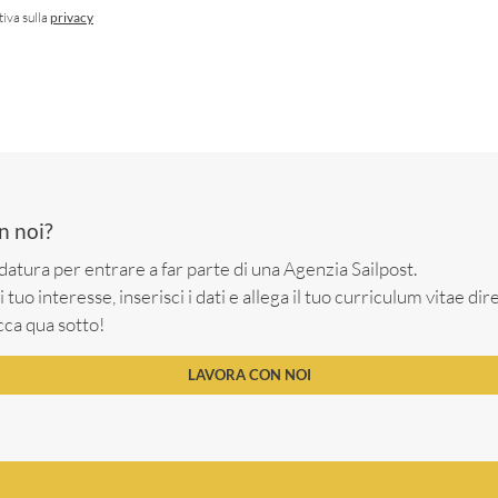
tiva sulla
privacy
n noi?
datura per entrare a far parte di una Agenzia Sailpost.
i tuo interesse, inserisci i dati e allega il tuo curriculum vitae d
cca qua sotto!
LAVORA CON NOI