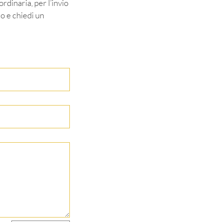
rdinaria, per l’invio
lo e chiedi un