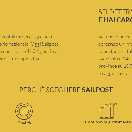
SEI DETE
E
HAI CAP
 postali integrati grazie a
Sailpost è un br
itorio nazionale. Oggi Sailpost
cercando un imp
che conta oltre 140 Agenzie e
copertura in Ita
e strutture operative
avere oltre 140 
province su 107 
è raggiunto dai s
PERCHÈ SCEGLIERE
SAILPOST
Continuo Miglioramento
Qualità