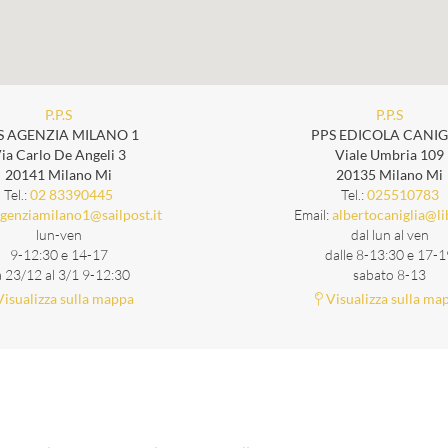
P.P.S
P.P.S
S AGENZIA MILANO 1
PPS EDICOLA CANIG
ia Carlo De Angeli 3
Viale Umbria 109
20141 Milano Mi
20135 Milano Mi
Tel.:
Tel.:
02 83390445
025510783
Email:
genziamilano1@sailpost.it
albertocaniglia@li
lun-ven
dal lun al ven
9-12:30 e 14-17
dalle 8-13:30 e 17-1
 23/12 al 3/1 9-12:30
sabato 8-13
isualizza sulla mappa
Visualizza sulla ma